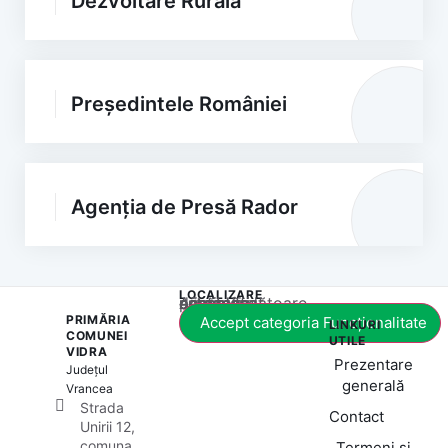
Dezvoltare Rurală
Președintele României
Agenția de Presă Rador
LOCALIZARE
Acest conținut este blocat până când acceptați categoria corespunzătoare de cookie-uri.
PRIMĂRIA
Accept categoria Funcționalitate
LINKURI
COMUNEI
UTILE
VIDRA
Prezentare
Județul
generală
Vrancea
Strada
Contact
Unirii 12,
comuna
Termeni și