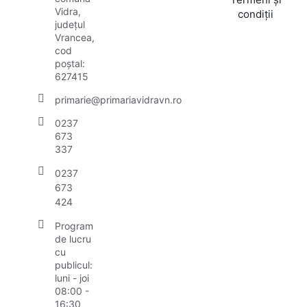
Vidra,
condiții
județul
Vrancea,
cod
poștal:
627415
primarie@primariavidravn.ro
0237
673
337
0237
673
424
Program
de lucru
cu
publicul:
luni - joi
08:00 -
16:30