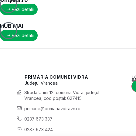
Vezi detalii
HUB MAI
Vezi detalii
PRIMĂRIA COMUNEI VIDRA
L
Acest conținu
Județul
Vrancea
Strada Unirii 12, comuna Vidra, județul
Vrancea, cod poștal: 627415
primarie@primariavidravn.ro
0237 673 337
0237 673 424