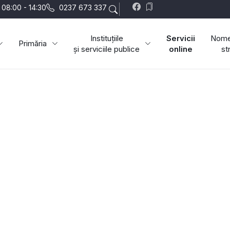
i 08:00 - 14:30
0237 673 337
Instituțiile
Servicii
Nome
Primăria
și serviciile publice
online
st
Comuna Vidra