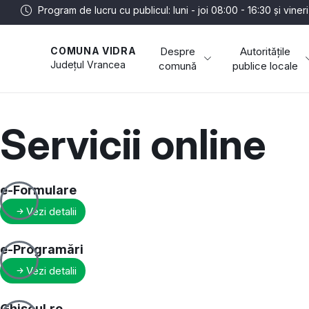
Program de lucru cu publicul: luni - joi 08:00 - 16:30 și viner
Despre
Autoritățile
COMUNA VIDRA
Județul
Vrancea
comună
publice locale
Servicii online
e-Formulare
Vezi detalii
e-Programări
Vezi detalii
Ghișeul.ro