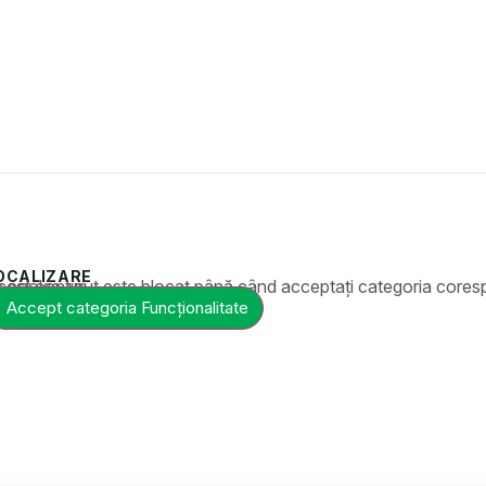
OCALIZARE
t este blocat până când acceptați categoria corespunzătoare de cookie-uri.
Accept categoria Funcționalitate