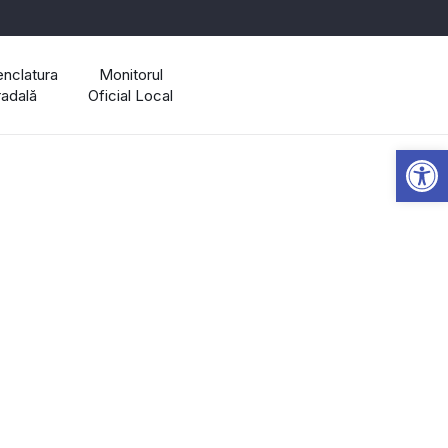
nclatura
Monitorul
radală
Oficial Local
Open 