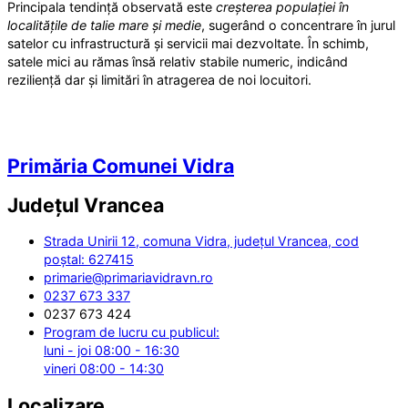
Principala tendință observată este
creșterea populației în
localitățile de talie mare și medie
, sugerând o concentrare în jurul
satelor cu infrastructură și servicii mai dezvoltate. În schimb,
satele mici au rămas însă relativ stabile numeric, indicând
reziliență dar și limitări în atragerea de noi locuitori.
Primăria Comunei Vidra
Județul
Vrancea
Strada Unirii 12, comuna Vidra, județul Vrancea, cod
poștal: 627415
primarie@primariavidravn.ro
0237 673 337
0237 673 424
Program de lucru cu publicul:
luni - joi 08:00 - 16:30
vineri 08:00 - 14:30
Localizare