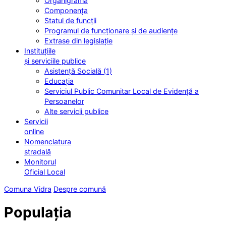
Organigrama
Componența
Statul de funcții
Programul de funcționare și de audiențe
Extrase din legislație
Instituțiile
și serviciile publice
Asistență Socială (1)
Educația
Serviciul Public Comunitar Local de Evidență a
Persoanelor
Alte servicii publice
Servicii
online
Nomenclatura
stradală
Monitorul
Oficial Local
Comuna Vidra
Despre comună
Populația