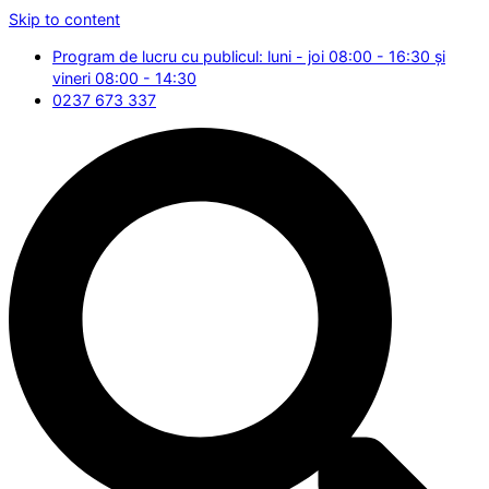
Skip to content
Program de lucru cu publicul: luni - joi 08:00 - 16:30 și
vineri 08:00 - 14:30
0237 673 337