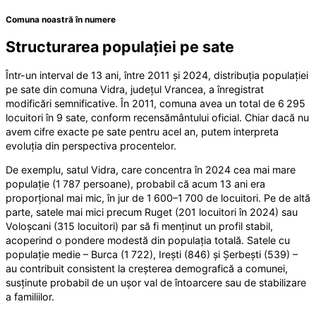
Comuna noastră în numere
Structurarea populației pe sate
Într-un interval de 13 ani, între 2011 și 2024, distribuția populației
pe sate din comuna Vidra, județul Vrancea, a înregistrat
modificări semnificative. În 2011, comuna avea un total de 6 295
locuitori în 9 sate, conform recensământului oficial.
Chiar dacă nu
avem cifre exacte pe sate pentru acel an, putem interpreta
evoluția din perspectiva procentelor.
De exemplu, satul Vidra, care concentra în 2024 cea mai mare
populație (1 787 persoane), probabil că acum 13 ani era
proporțional mai mic, în jur de 1 600–1 700 de locuitori. Pe de altă
parte, satele mai mici precum Ruget (201 locuitori în 2024) sau
Voloșcani (315 locuitori) par să fi menținut un profil stabil,
acoperind o pondere modestă din populația totală. Satele cu
populație medie – Burca (1 722), Irești (846) și Șerbești (539) –
au contribuit consistent la creșterea demografică a comunei,
susținute probabil de un ușor val de întoarcere sau de stabilizare
a familiilor.