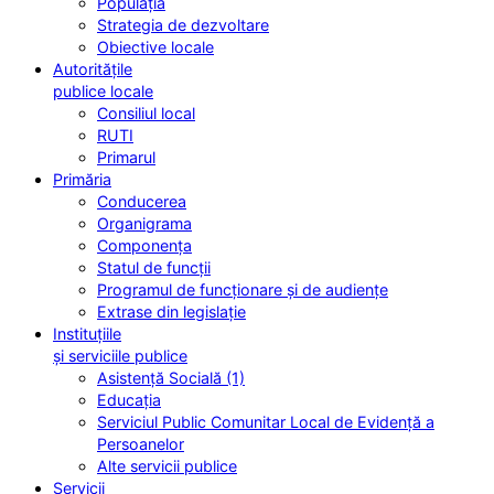
Populația
Strategia de dezvoltare
Obiective locale
Autoritățile
publice locale
Consiliul local
RUTI
Primarul
Primăria
Conducerea
Organigrama
Componența
Statul de funcții
Programul de funcționare și de audiențe
Extrase din legislație
Instituțiile
și serviciile publice
Asistență Socială (1)
Educația
Serviciul Public Comunitar Local de Evidență a
Persoanelor
Alte servicii publice
Servicii