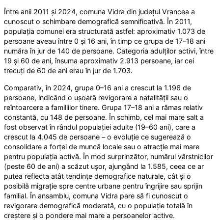
Între anii 2011 și 2024, comuna Vidra din județul Vrancea a
cunoscut o schimbare demografică semnificativă. În 2011,
populația comunei era structurată astfel: aproximativ 1.073 de
persoane aveau între 0 și 16 ani, în timp ce grupa de 17–18 ani
număra în jur de 140 de persoane. Categoria adulților activi, între
19 și 60 de ani, însuma aproximativ 2.913 persoane, iar cei
trecuți de 60 de ani erau în jur de 1.703.
Comparativ, în 2024, grupa 0–16 ani a crescut la 1.196 de
persoane, indicând o ușoară revigorare a natalității sau o
reîntoarcere a familiilor tinere. Grupa 17–18 ani a rămas relativ
constantă, cu 148 de persoane. În schimb, cel mai mare salt a
fost observat în rândul populației adulte (19–60 ani), care a
crescut la 4.045 de persoane – o evoluție ce sugerează o
consolidare a forței de muncă locale sau o atracție mai mare
pentru populația activă. În mod surprinzător, numărul vârstnicilor
(peste 60 de ani) a scăzut ușor, ajungând la 1.585, ceea ce ar
putea reflecta atât tendințe demografice naturale, cât și o
posibilă migrație spre centre urbane pentru îngrijire sau sprijin
familial. În ansamblu, comuna Vidra pare să fi cunoscut o
revigorare demografică moderată, cu o populație totală în
creștere și o pondere mai mare a persoanelor active.