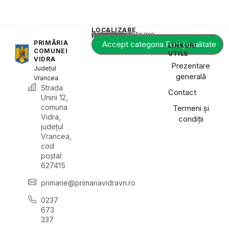
LOCALIZARE
Acest conținut este blocat până când acceptați categoria corespunzătoare de cookie-uri.
PRIMĂRIA
Accept categoria Funcționalitate
LINKURI
COMUNEI
UTILE
VIDRA
Prezentare
Județul
generală
Vrancea
Strada
Contact
Unirii 12,
comuna
Termeni și
Vidra,
condiții
județul
Vrancea,
cod
poștal:
627415
primarie@primariavidravn.ro
0237
673
337