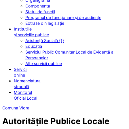
Organigrama
Componența
Statul de funcții
Programul de funcționare și de audiențe
Extrase din legislație
Instituțiile
și serviciile publice
Asistență Socială (1)
Educația
Serviciul Public Comunitar Local de Evidență a
Persoanelor
Alte servicii publice
Servicii
online
Nomenclatura
stradală
Monitorul
Oficial Local
Comuna Vidra
Autoritățile Publice Locale