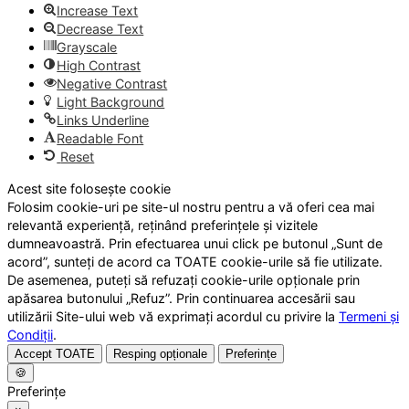
Increase Text
Decrease Text
Grayscale
High Contrast
Negative Contrast
Light Background
Links Underline
Readable Font
Reset
Acest site folosește cookie
Folosim cookie-uri pe site-ul nostru pentru a vă oferi cea mai
relevantă experiență, reținând preferințele și vizitele
dumneavoastră. Prin efectuarea unui click pe butonul „Sunt de
acord”, sunteți de acord ca TOATE cookie-urile să fie utilizate.
De asemenea, puteți să refuzați cookie-urile opționale prin
apăsarea butonului „Refuz”. Prin continuarea accesării sau
utilizării Site-ului web vă exprimați acordul cu privire la
Termeni și
Condiții
.
Accept TOATE
Resping opționale
Preferințe
🍪
Preferințe