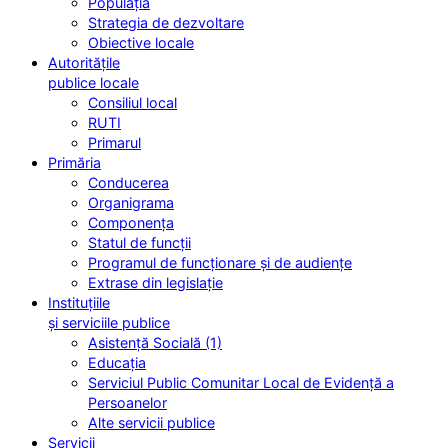
Populația
Strategia de dezvoltare
Obiective locale
Autoritățile
publice locale
Consiliul local
RUTI
Primarul
Primăria
Conducerea
Organigrama
Componența
Statul de funcții
Programul de funcționare și de audiențe
Extrase din legislație
Instituțiile
și serviciile publice
Asistență Socială (1)
Educația
Serviciul Public Comunitar Local de Evidență a
Persoanelor
Alte servicii publice
Servicii