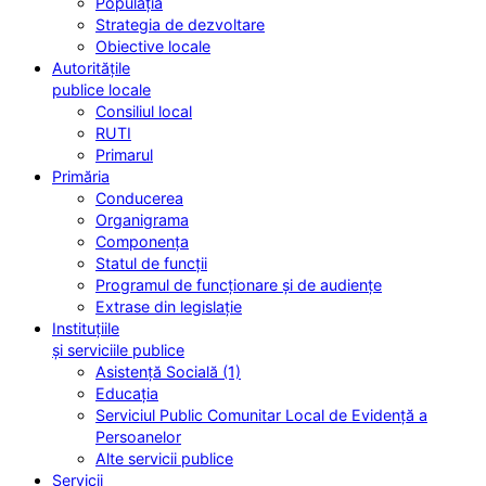
Populația
Strategia de dezvoltare
Obiective locale
Autoritățile
publice locale
Consiliul local
RUTI
Primarul
Primăria
Conducerea
Organigrama
Componența
Statul de funcții
Programul de funcționare și de audiențe
Extrase din legislație
Instituțiile
și serviciile publice
Asistență Socială (1)
Educația
Serviciul Public Comunitar Local de Evidență a
Persoanelor
Alte servicii publice
Servicii