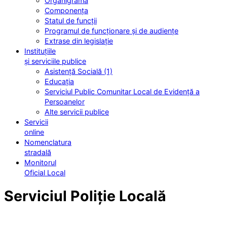
Organigrama
Componența
Statul de funcții
Programul de funcționare și de audiențe
Extrase din legislație
Instituțiile
și serviciile publice
Asistență Socială (1)
Educația
Serviciul Public Comunitar Local de Evidență a
Persoanelor
Alte servicii publice
Servicii
online
Nomenclatura
stradală
Monitorul
Oficial Local
Serviciul Poliție Locală