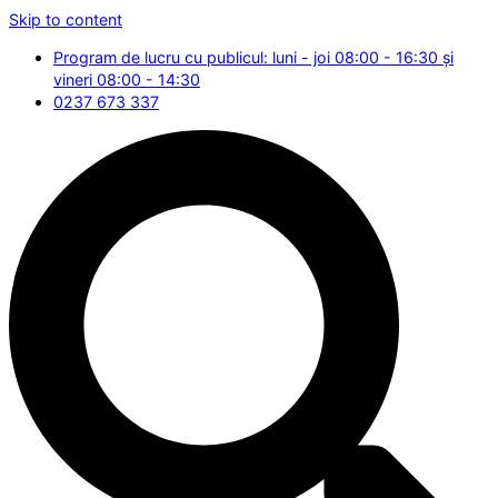
Skip to content
Program de lucru cu publicul: luni - joi 08:00 - 16:30 și
vineri 08:00 - 14:30
0237 673 337