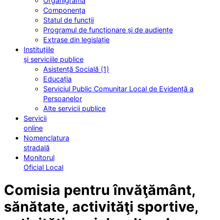
Organigrama
Componența
Statul de funcții
Programul de funcționare și de audiențe
Extrase din legislație
Instituțiile
și serviciile publice
Asistență Socială (1)
Educația
Serviciul Public Comunitar Local de Evidență a
Persoanelor
Alte servicii publice
Servicii
online
Nomenclatura
stradală
Monitorul
Oficial Local
Comisia pentru învăţământ,
sănătate, activităţi sportive,