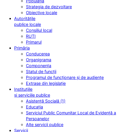
Populația
Strategia de dezvoltare
Obiective locale
Autoritățile
publice locale
Consiliul local
RUTI
Primarul
Primăria
Conducerea
Organigrama
Componența
Statul de funcții
Programul de funcționare și de audiențe
Extrase din legislație
Instituțiile
și serviciile publice
Asistență Socială (1)
Educația
Serviciul Public Comunitar Local de Evidență a
Persoanelor
Alte servicii publice
Servicii