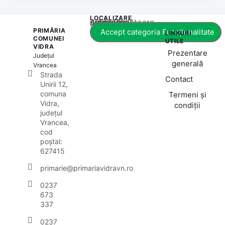
LOCALIZARE
Acest conținut este blocat până când acceptați categoria corespunzătoare de cookie-uri.
PRIMĂRIA
Accept categoria Funcționalitate
LINKURI
COMUNEI
UTILE
VIDRA
Prezentare
Județul
generală
Vrancea
Strada
Contact
Unirii 12,
comuna
Termeni și
Vidra,
condiții
județul
Vrancea,
cod
poștal:
627415
primarie@primariavidravn.ro
0237
673
337
0237