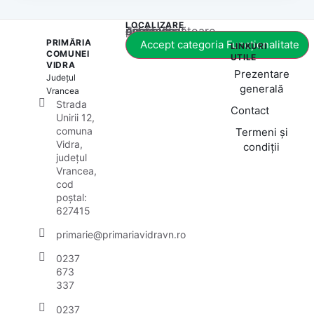
LOCALIZARE
Acest conținut este blocat până când acceptați categoria corespunzătoare de cookie-uri.
PRIMĂRIA
Accept categoria Funcționalitate
LINKURI
COMUNEI
UTILE
VIDRA
Prezentare
Județul
generală
Vrancea
Strada
Contact
Unirii 12,
comuna
Termeni și
Vidra,
condiții
județul
Vrancea,
cod
poștal:
627415
primarie@primariavidravn.ro
0237
673
337
0237