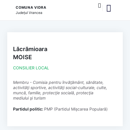
COMUNA VIDRA
Județul
Vrancea
și serviciile publice
Lăcrămioara
MOISE
CONSILIER LOCAL
membru - Comisia pentru învăţământ, sănătate,
activităţi sportive, activităţi social-culturale, culte,
muncă, familie, protecţie socială, protecţia
mediului şi turism
Partidul politic:
PMP (Partidul Mișcarea Populară)