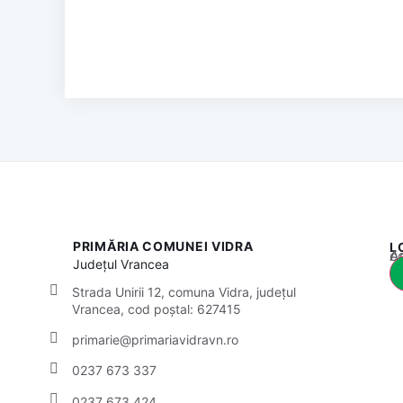
PRIMĂRIA COMUNEI VIDRA
L
Acest
Județul
Vrancea
Strada Unirii 12, comuna Vidra, județul
Vrancea, cod poștal: 627415
primarie@primariavidravn.ro
0237 673 337
0237 673 424