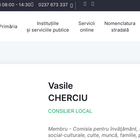
ri 08:00 - 14:30
0237 673 337
Instituțiile
Servicii
Nomenclatura
Primăria
și serviciile publice
online
stradală
Vasile
CHERCIU
CONSILIER LOCAL
membru - Comisia pentru învăţământ, sănătate, activităţi sportive, activităţi
social-culturale, culte, muncă, familie, 