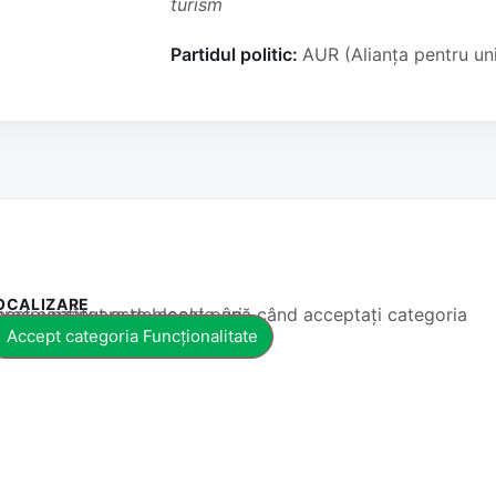
turism
Partidul politic:
AUR (Alianța pentru un
OCALIZARE
 conținut este blocat până când acceptați categoria corespunzătoare de cookie-uri.
Accept categoria Funcționalitate