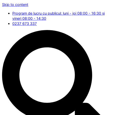
Skip to content
Program de lucru cu publicul: luni - joi 08:00 - 16:30 și
vineri 08:00 - 14:30
0237 673 337