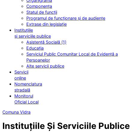
Organigrama
Componența
Statul de funcții
Programul de funcționare și de audiențe
Extrase din legislație
Instituțiile
și serviciile publice
Asistență Socială (1)
Educația
Serviciul Public Comunitar Local de Evidență a
Persoanelor
Alte servicii publice
Servicii
online
Nomenclatura
stradală
Monitorul
Oficial Local
Comuna Vidra
Instituțiile Și Serviciile Publice