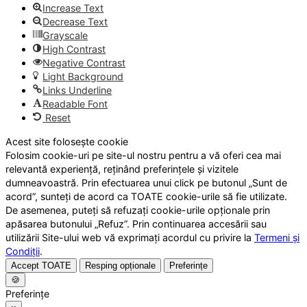
Increase Text
Decrease Text
Grayscale
High Contrast
Negative Contrast
Light Background
Links Underline
Readable Font
Reset
Acest site folosește cookie
Folosim cookie-uri pe site-ul nostru pentru a vă oferi cea mai
relevantă experiență, reținând preferințele și vizitele
dumneavoastră. Prin efectuarea unui click pe butonul „Sunt de
acord”, sunteți de acord ca TOATE cookie-urile să fie utilizate.
De asemenea, puteți să refuzați cookie-urile opționale prin
apăsarea butonului „Refuz”. Prin continuarea accesării sau
utilizării Site-ului web vă exprimați acordul cu privire la
Termeni și
Condiții
.
Accept TOATE
Resping opționale
Preferințe
🍪
Preferințe