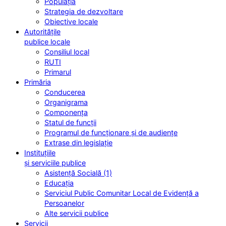
Populația
Strategia de dezvoltare
Obiective locale
Autoritățile
publice locale
Consiliul local
RUTI
Primarul
Primăria
Conducerea
Organigrama
Componența
Statul de funcții
Programul de funcționare și de audiențe
Extrase din legislație
Instituțiile
și serviciile publice
Asistență Socială (1)
Educația
Serviciul Public Comunitar Local de Evidență a
Persoanelor
Alte servicii publice
Servicii