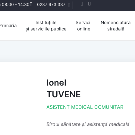
ri 08:00 - 14:30
0237 673 337
Instituțiile
Servicii
Nomenclatura
Primăria
și serviciile publice
online
stradală
Ionel
TUVENE
ASISTENT MEDICAL COMUNITAR
Biroul sănătate și asistență medicală