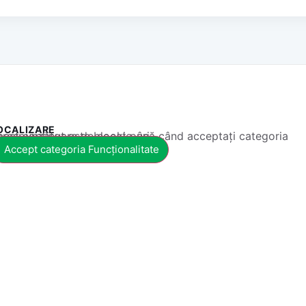
OCALIZARE
 conținut este blocat până când acceptați categoria corespunzătoare de cookie-uri.
Accept categoria Funcționalitate