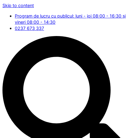
Skip to content
Program de lucru cu publicul: luni - joi 08:00 - 16:30 și
vineri 08:00 - 14:30
0237 673 337