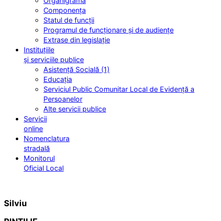
Organigrama
Componența
Statul de funcții
Programul de funcționare și de audiențe
Extrase din legislație
Instituțiile
și serviciile publice
Asistență Socială (1)
Educația
Serviciul Public Comunitar Local de Evidență a
Persoanelor
Alte servicii publice
Servicii
online
Nomenclatura
stradală
Monitorul
Oficial Local
Silviu