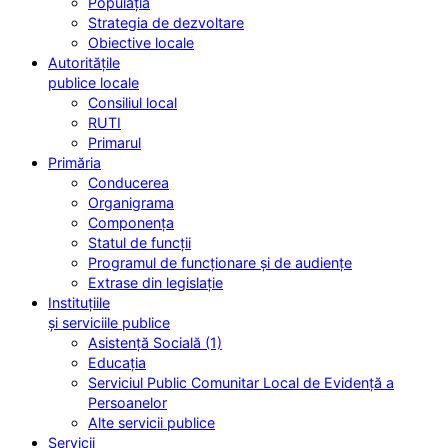
Populația
Strategia de dezvoltare
Obiective locale
Autoritățile
publice locale
Consiliul local
RUTI
Primarul
Primăria
Conducerea
Organigrama
Componența
Statul de funcții
Programul de funcționare și de audiențe
Extrase din legislație
Instituțiile
și serviciile publice
Asistență Socială (1)
Educația
Serviciul Public Comunitar Local de Evidență a
Persoanelor
Alte servicii publice
Servicii