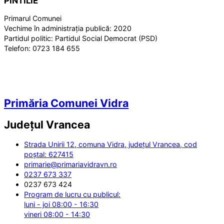
PINTILIE
Primarul Comunei
Vechime în administrația publică:
2020
Partidul politic:
Partidul Social Democrat (PSD)
Telefon:
0723 184 655
Primăria Comunei Vidra
Județul
Vrancea
Strada Unirii 12, comuna Vidra, județul Vrancea, cod
poștal: 627415
primarie@primariavidravn.ro
0237 673 337
0237 673 424
Program de lucru cu publicul:
luni - joi 08:00 - 16:30
vineri 08:00 - 14:30