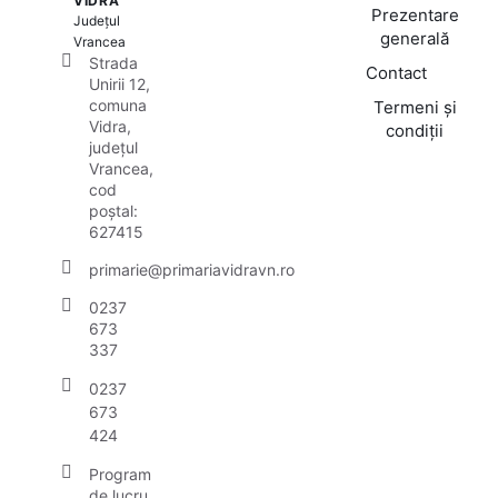
VIDRA
Prezentare
Județul
generală
Vrancea
Strada
Contact
Unirii 12,
comuna
Termeni și
Vidra,
condiții
județul
Vrancea,
cod
poștal:
627415
primarie@primariavidravn.ro
0237
673
337
0237
673
424
Program
de lucru