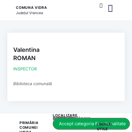
COMUNA VIDRA
Județul
Vrancea
și serviciile publice
Valentina
ROMAN
INSPECTOR
Biblioteca comunală
LOCALIZARE
Acest conținut este blocat până când acceptați categoria corespunzătoare de cookie-uri.
PRIMĂRIA
Accept categoria Funcționalitate
LINKURI
COMUNEI
UTILE