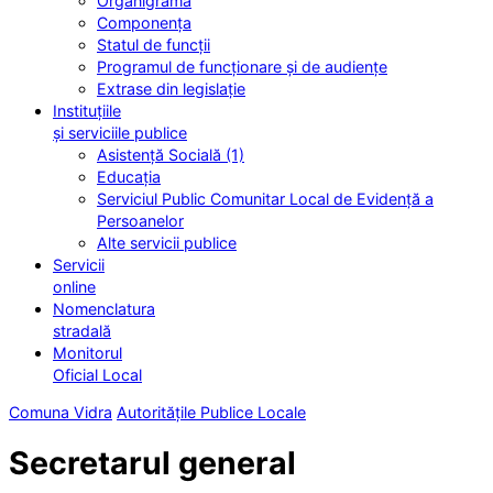
Organigrama
Componența
Statul de funcții
Programul de funcționare și de audiențe
Extrase din legislație
Instituțiile
și serviciile publice
Asistență Socială (1)
Educația
Serviciul Public Comunitar Local de Evidență a
Persoanelor
Alte servicii publice
Servicii
online
Nomenclatura
stradală
Monitorul
Oficial Local
Comuna Vidra
Autoritățile Publice Locale
Secretarul general