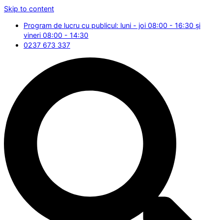
Skip to content
Program de lucru cu publicul: luni - joi 08:00 - 16:30 și
vineri 08:00 - 14:30
0237 673 337