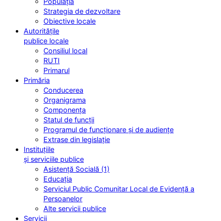
Populația
Strategia de dezvoltare
Obiective locale
Autoritățile
publice locale
Consiliul local
RUTI
Primarul
Primăria
Conducerea
Organigrama
Componența
Statul de funcții
Programul de funcționare și de audiențe
Extrase din legislație
Instituțiile
și serviciile publice
Asistență Socială (1)
Educația
Serviciul Public Comunitar Local de Evidență a
Persoanelor
Alte servicii publice
Servicii