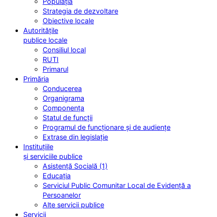
Populația
Strategia de dezvoltare
Obiective locale
Autoritățile
publice locale
Consiliul local
RUTI
Primarul
Primăria
Conducerea
Organigrama
Componența
Statul de funcții
Programul de funcționare și de audiențe
Extrase din legislație
Instituțiile
și serviciile publice
Asistență Socială (1)
Educația
Serviciul Public Comunitar Local de Evidență a
Persoanelor
Alte servicii publice
Servicii