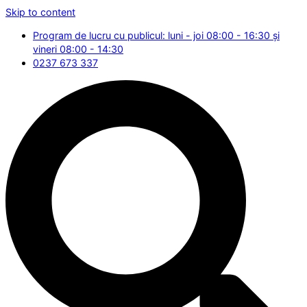
Skip to content
Program de lucru cu publicul: luni - joi 08:00 - 16:30 și
vineri 08:00 - 14:30
0237 673 337