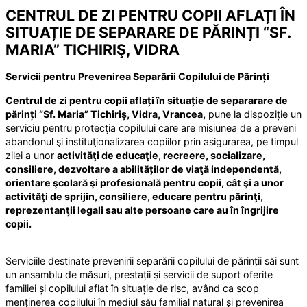
CENTRUL DE ZI PENTRU COPII AFLAȚI ÎN
SITUAȚIE DE SEPARARE DE PĂRINȚI “SF.
MARIA” TICHIRIŞ, VIDRA
Servicii pentru Prevenirea Separării Copilului de Părinți
Centrul de zi pentru copii aflați în situație de separarare de
părinți “Sf. Maria” Tichiriş, Vidra, Vrancea,
pune la dispoziție un
serviciu pentru protecţia copilului care are misiunea de a preveni
abandonul şi instituţionalizarea copiilor prin asigurarea, pe timpul
zilei a unor
activităţi de educaţie, recreere, socializare,
consiliere, dezvoltare a abilităților de viaţă independentă,
orientare şcolară şi profesională pentru copii, cât şi a unor
activităţi de sprijin, consiliere, educare pentru părinţi,
reprezentanţii legali sau alte persoane care au în îngrijire
copii.
Serviciile destinate prevenirii separării copilului de părinții săi sunt
un ansamblu de măsuri, prestații și servicii de suport oferite
familiei și copilului aflat în situație de risc, având ca scop
menținerea copilului în mediul său familial natural și prevenirea