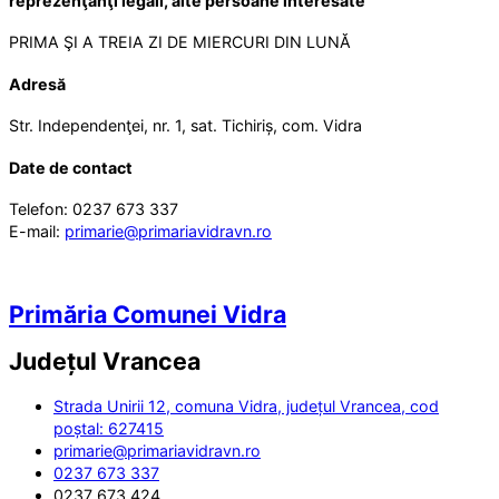
reprezenţanţi legali, alte persoane interesate
PRIMA ŞI A TREIA ZI DE MIERCURI DIN LUNĂ
Adresă
Str. Independenţei, nr. 1, sat. Tichiriș, com. Vidra
Date de contact
Telefon: 0237 673 337
E-mail:
primarie@primariavidravn.ro
Primăria Comunei Vidra
Județul
Vrancea
Strada Unirii 12, comuna Vidra, județul Vrancea, cod
poștal: 627415
primarie@primariavidravn.ro
0237 673 337
0237 673 424