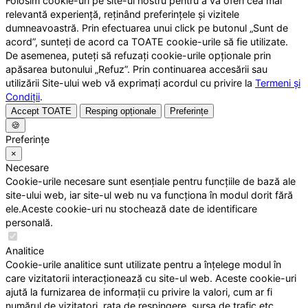
Folosim cookie-uri pe site-ul nostru pentru a vă oferi cea mai
relevantă experiență, reținând preferințele și vizitele
dumneavoastră. Prin efectuarea unui click pe butonul „Sunt de
acord”, sunteți de acord ca TOATE cookie-urile să fie utilizate.
De asemenea, puteți să refuzați cookie-urile opționale prin
apăsarea butonului „Refuz”. Prin continuarea accesării sau
utilizării Site-ului web vă exprimați acordul cu privire la
Termeni și
Condiții
.
Accept TOATE
Resping opționale
Preferințe
🍪
Preferințe
×
Necesare
Cookie-urile necesare sunt esențiale pentru funcțiile de bază ale
site-ului web, iar site-ul web nu va funcționa în modul dorit fără
ele.Aceste cookie-uri nu stochează date de identificare
personală.
Analitice
Cookie-urile analitice sunt utilizate pentru a înțelege modul în
care vizitatorii interacționează cu site-ul web. Aceste cookie-uri
ajută la furnizarea de informații cu privire la valori, cum ar fi
numărul de vizitatori, rata de respingere, sursa de trafic etc.