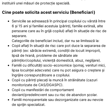
instituirii unei măsuri de protecție specială.
Cine poate solicita acest serviciu (Beneficiari)
Serviciile se adresează în principal copilului cu vârstă între
6 și 15 ani și familiei acestuia (părinți, familie extinsă, alte
persoane care au în grijă copilul) aflați în situație de risc de
separare.
Categoriile de beneficiari includ, dar nu se limitează la:
Copii aflați în situații de risc care pot duce la separarea de
părinți (ex: sărăcie extremă, condiții de locuit improprii,
lipsă de hrană, probleme de sănătate ale
părinților/copilului, violență domestică, abuz, neglijare).
Familii cu dificultăți socio-economice (șomaj, venituri mici,
lipsa locuinței adecvate) care nu pot asigura o creștere și
îngrijire corespunzătoare a copilului.
Copii cu părinți plecați la muncă în străinătate (cazuri
monitorizate de CAS/DGASPC).
Copii cu manifestări de comportament
deviant/predelincvent sau cu risc de abandon școlar.
Familii monoparentale sau dezorganizate care au nevoie
de sprijin specializat.