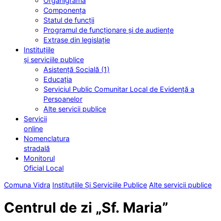
Organigrama
Componența
Statul de funcții
Programul de funcționare și de audiențe
Extrase din legislație
Instituțiile
și serviciile publice
Asistență Socială (1)
Educația
Serviciul Public Comunitar Local de Evidență a
Persoanelor
Alte servicii publice
Servicii
online
Nomenclatura
stradală
Monitorul
Oficial Local
Comuna Vidra
Instituțiile Și Serviciile Publice
Alte servicii publice
Centrul de zi „Sf. Maria”