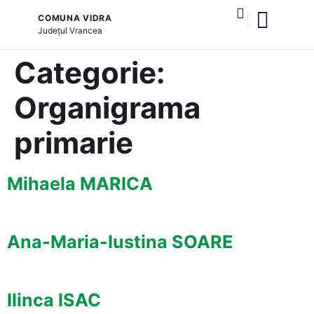
COMUNA VIDRA
Județul
Vrancea
și serviciile publice
Categorie:
Organigrama
primarie
Mihaela MARICA
Ana-Maria-Iustina SOARE
Ilinca ISAC