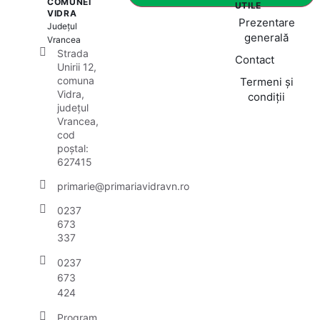
COMUNEI
UTILE
VIDRA
Prezentare
Județul
generală
Vrancea
Strada
Contact
Unirii 12,
comuna
Termeni și
Vidra,
condiții
județul
Vrancea,
cod
poștal:
627415
primarie@primariavidravn.ro
0237
673
337
0237
673
424
Program